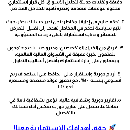
دقيقة وتقنيات حديثة لتحليل الأسواق. كل قرار استثماري
مدعوم بتوقعات متقدمة ونظرة ثاقبة للحد من المخاطر.
٢. تحكم صارم في إدارة المخاطر: نحن ندير حسابك بحذر، حيث
نتبع سياسة تحكم في المخاطر تهدف إلى تقليل التعرض
للخسائر وحماية استثمارك بأعلى درجات المسؤولية.
٣. فريق من الخبراء المتخصصين: مديرو حسابات معتمدون
يتمتعون بخبرة عميقة في الأسواق المالية العالمية،
ويعملون على إدارة استثمارك بأفضل أساليب التداول.
٤. أرباح دورية واستقرار مالي: نحافظ على استهداف ربح
أسبوعي بنسبة ٢٠% ، مع تحقيق عوائد منتظمة ومستقرة
لعملائنا.
٥. تقارير دورية وشفافية عالية: نؤمن بشفافية تامة في
تعاملاتنا. تحصل على تقارير دورية تعكس أداء حسابك
بالتفصيل.
حقق أهدافك الاستثمارية معنا!