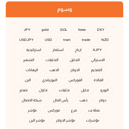
وسوم
JPY
gold
GOL
forex
DXY
USDJPY
USD
train
trade
NZD
XJPY
ارباح
استثمار
استراتيجية
الاسترالي
التحليل
التحليلات
التشفير
التضخيم
الدولار
الذهب
الرهانات
الفائدة
الفوركس
النيوزيلندي
الين
اليورو
تحليل
تحليلات
تداول
تضخم
دولار
ذهب
رأس المال
شبكة الاتصال
عملة بت
فرع
فوركس
مؤشر
مؤشرات
مؤشر الدولار
مؤشر الين