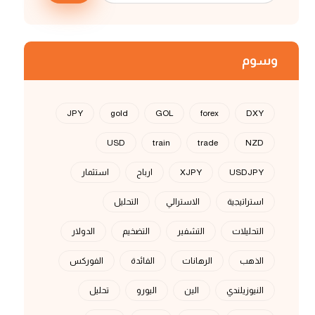
وسوم
JPY
gold
GOL
forex
DXY
USD
train
trade
NZD
USDJPY
XJPY
ارباح
استثمار
استراتيجية
الاسترالي
التحليل
التحليلات
التشفير
التضخيم
الدولار
الذهب
الرهانات
الفائدة
الفوركس
النيوزيلندي
الين
اليورو
تحليل