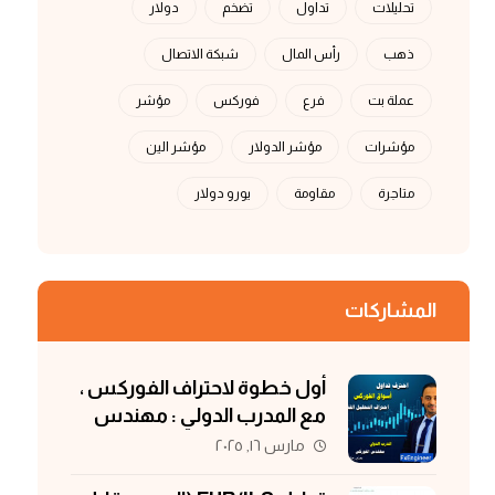
تحليلات
تداول
تضخم
دولار
ذهب
رأس المال
شبكة الاتصال
عملة بت
فرع
فوركس
مؤشر
مؤشرات
مؤشر الدولار
مؤشر الين
متاجرة
مقاومة
يورو دولار
المشاركات
أول خطوة لاحتراف الفوركس ،
مع المدرب الدولي : مهندس
الفوركس
مارس ١٦, ٢٠٢٥