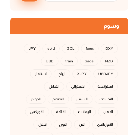
وسوم
JPY
gold
GOL
forex
DXY
USD
train
trade
NZD
USDJPY
XJPY
ارباح
استثمار
استراتيجية
الاسترالي
التحليل
التحليلات
التشفير
التضخيم
الدولار
الذهب
الرهانات
الفائدة
الفوركس
النيوزيلندي
الين
اليورو
تحليل