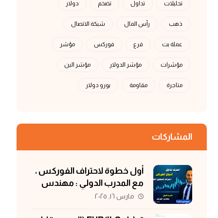
تحليلات
تداول
تضخم
دولار
ذهب
رأس المال
شبكة الاتصال
عملة بت
فرع
فوركس
مؤشر
مؤشرات
مؤشر الدولار
مؤشر الين
متاجرة
مقاومة
يورو دولار
المشاركات
أول خطوة لاحتراف الفوركس ،
مع المدرب الدولي : مهندس
الفوركس
مارس ١٦, ٢٠٢٥