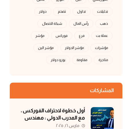
تحليلات
تداول
تضخم
دولار
ذهب
رأس المال
شبكة الاتصال
عملة بت
فرع
فوركس
مؤشر
مؤشرات
مؤشر الدولار
مؤشر الين
متاجرة
مقاومة
يورو دولار
المشاركات
أول خطوة لاحتراف الفوركس ،
مع المدرب الدولي : مهندس
الفوركس
مارس ١٦, ٢٠٢٥