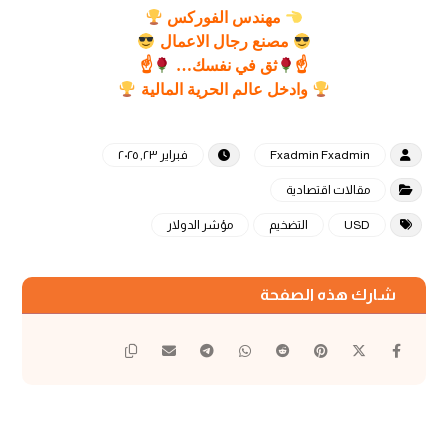
مهندس الفوركس
مصنع رجال الاعمال
☝
ثق في نفسك…
☝
وادخل عالم الحرية المالية
Fxadmin Fxadmin
فبراير ٢٣, ٢٠٢٥
مقالات اقتصادية
USD
التضخيم
مؤشر الدولار