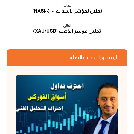
سابق
تحليل لمؤشر ناسداك ١٠٠ (NAS١٠٠)
التالي
تحليل مؤشر الذهب (XAU/USD)
المنشورات ذات الصلة ...