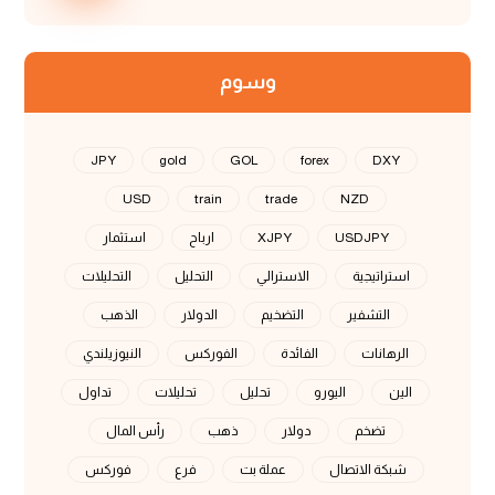
وسوم
JPY
gold
GOL
forex
DXY
USD
train
trade
NZD
USDJPY
XJPY
ارباح
استثمار
استراتيجية
الاسترالي
التحليل
التحليلات
التشفير
التضخيم
الدولار
الذهب
الرهانات
الفائدة
الفوركس
النيوزيلندي
الين
اليورو
تحليل
تحليلات
تداول
تضخم
دولار
ذهب
رأس المال
شبكة الاتصال
عملة بت
فرع
فوركس