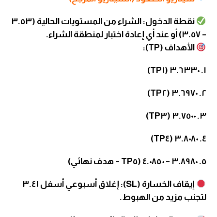
نقطة الدخول: الشراء من المستويات الحالية (٣.٥٣
– ٣.٥٧) أو عند أي إعادة اختبار لمنطقة الشراء.
الأهداف (TP):
١. ٣.٦٣٣٠ (TP١)
٢. ٣.٦٩٧٠ (TP٢)
٣. ٣.٧٥٠٠ (TP٣)
٤. ٣.٨٠٨٠ (TP٤)
٥. ٣.٨٩٨٠ – ٤.٠٨٥٠ (TP٥ – هدف نهائي)
إيقاف الخسارة (SL): إغلاق أسبوعي أسفل ٣.٤١
لتجنب مزيد من الهبوط.