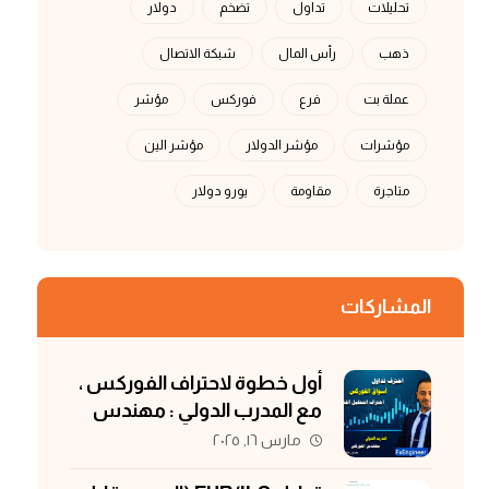
تحليلات
تداول
تضخم
دولار
ذهب
رأس المال
شبكة الاتصال
عملة بت
فرع
فوركس
مؤشر
مؤشرات
مؤشر الدولار
مؤشر الين
متاجرة
مقاومة
يورو دولار
المشاركات
أول خطوة لاحتراف الفوركس ،
مع المدرب الدولي : مهندس
الفوركس
مارس ١٦, ٢٠٢٥