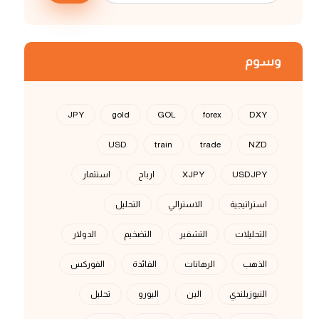
وسوم
JPY
gold
GOL
forex
DXY
USD
train
trade
NZD
USDJPY
XJPY
ارباح
استثمار
استراتيجية
الاسترالي
التحليل
التحليلات
التشفير
التضخيم
الدولار
الذهب
الرهانات
الفائدة
الفوركس
النيوزيلندي
الين
اليورو
تحليل