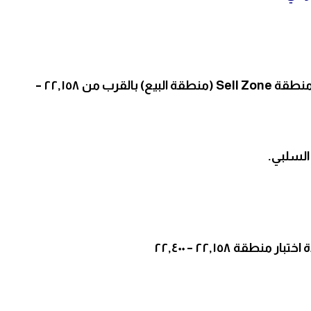
الاتجاه العام يظهر إشارة هبوطية بعد رفض السعر من منطقة Sell Zone (منطقة البيع) بالقرب من ٢٢,١٥٨ –
السلبي.
قة ٢٢,١٥٨ – ٢٢,٤٠٠