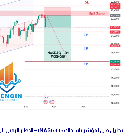
تحليل فني لمؤشر ناسداك ١٠٠ (NAS١٠٠) – الإطار الزمني اليومي (D١)