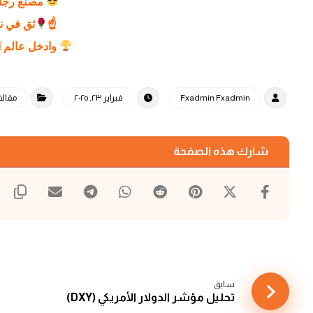
مصنع رجال
☝
ثق في 
وادخل عالم ال
Fxadmin Fxadmin
فبراير ٢٣, ٢٠٢٥
مقالا
سابق
تحليل مؤشر الدولار الأمريكي (DXY)