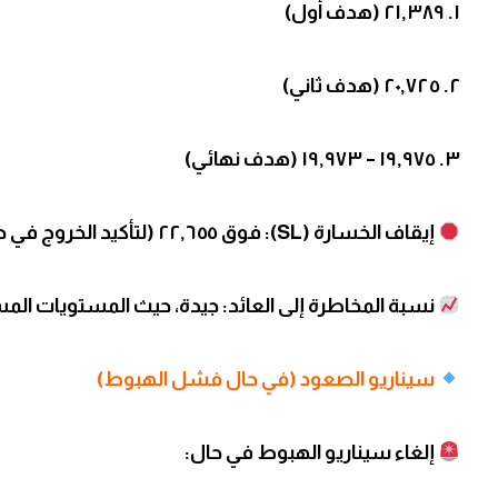
١. ٢١,٣٨٩ (هدف أول)
٢. ٢٠,٧٢٥ (هدف ثاني)
٣. ١٩,٩٧٥ – ١٩,٩٧٣ (هدف نهائي)
إيقاف الخسارة (SL): فوق ٢٢,٦٥٥ (لتأكيد الخروج في حال فشل الهبوط)
نسبة المخاطرة إلى العائد: جيدة، حيث المستويات ال
سيناريو الصعود (في حال فشل الهبوط)
إلغاء سيناريو الهبوط في حال: