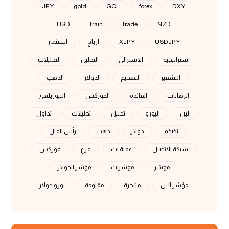
JPY
gold
GOL
forex
DXY
USD
train
trade
NZD
USDJPY
XJPY
ارباح
استثمار
استراتيجية
الاسترالي
التحليل
التحليلات
التشفير
التضخيم
الدولار
الذهب
الرهانات
الفائدة
الفوركس
النيوزيلندي
الين
اليورو
تحليل
تحليلات
تداول
تضخم
دولار
ذهب
رأس المال
شبكة الاتصال
عملة بت
فرع
فوركس
مؤشر
مؤشرات
مؤشر الدولار
مؤشر الين
متاجرة
مقاومة
يورو دولار