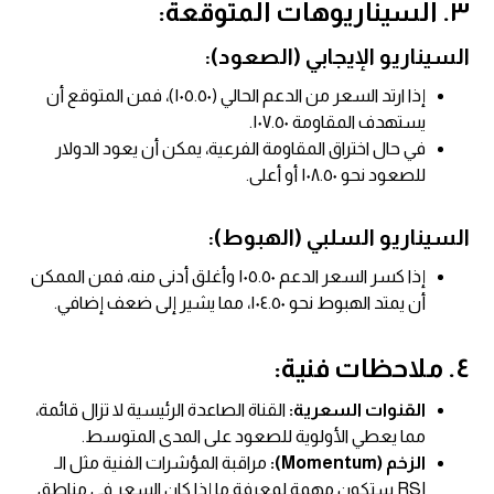
٣. السيناريوهات المتوقعة:
السيناريو الإيجابي (الصعود):
إذا ارتد السعر من الدعم الحالي (١٠٥.٥٠)، فمن المتوقع أن
يستهدف المقاومة ١٠٧.٥٠.
في حال اختراق المقاومة الفرعية، يمكن أن يعود الدولار
للصعود نحو ١٠٨.٥٠ أو أعلى.
السيناريو السلبي (الهبوط):
إذا كسر السعر الدعم ١٠٥.٥٠ وأغلق أدنى منه، فمن الممكن
أن يمتد الهبوط نحو ١٠٤.٥٠، مما يشير إلى ضعف إضافي.
٤. ملاحظات فنية:
القنوات السعرية:
القناة الصاعدة الرئيسية لا تزال قائمة،
مما يعطي الأولوية للصعود على المدى المتوسط.
الزخم (Momentum):
مراقبة المؤشرات الفنية مثل الـ
RSI ستكون مهمة لمعرفة ما إذا كان السعر في مناطق