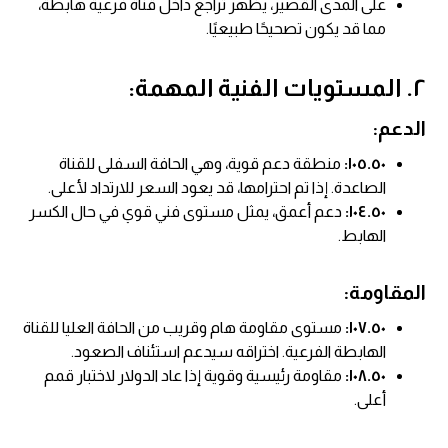
على المدى القصير، يظهر تراجع داخل قناة فرعية هابطة،
مما قد يكون تصحيحًا طبيعيًا.
٢. المستويات الفنية المهمة:
الدعم:
١٠٥.٥٠:
منطقة دعم قوية، وهي الحافة السفلى للقناة
الصاعدة. إذا تم احترامها، قد يعود السعر للارتداد لأعلى.
١٠٤.٥٠:
دعم أعمق، يمثل مستوى فني قوي في حال الكسر
الهابط.
المقاومة:
١٠٧.٥٠:
مستوى مقاومة هام وقريب من الحافة العليا للقناة
الهابطة الفرعية. اختراقه سيدعم استئناف الصعود.
١٠٨.٥٠:
مقاومة رئيسية وقوية إذا عاد الدولار لاختبار قمم
أعلى.