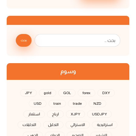
بحث
وسوم
JPY
gold
GOL
forex
DXY
USD
train
trade
NZD
USDJPY
XJPY
ارباح
استثمار
استراتيجية
الاسترالي
التحليل
التحليلات
التشفير
التضخيم
الدولار
الذهب