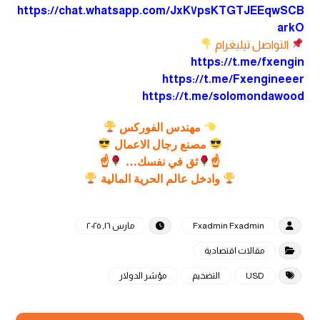
https://chat.whatsapp.com/JxK٧psKTGTJEEqwSCB
arkO
التواصل تيليغرام
https://t.me/fxengin
https://t.me/Fxengineeer
https://t.me/solomondawood
مهندس الفوركس
مصنع رجال الاعمال
☝
ثق في نفسك…
☝
وادخل عالم الحرية المالية
Fxadmin Fxadmin
مارس ١٦, ٢٠٢٥
مقالات اقتصادية
USD
التضخيم
مؤشر الدولار