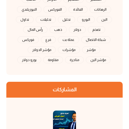
الرهانات
الفائدة
الفوركس
النيوزيلندي
الين
اليورو
تحليل
تحليلات
تداول
تضخم
دولار
ذهب
رأس المال
شبكة الاتصال
عملة بت
فرع
فوركس
مؤشر
مؤشرات
مؤشر الدولار
مؤشر الين
متاجرة
مقاومة
يورو دولار
المشاركات