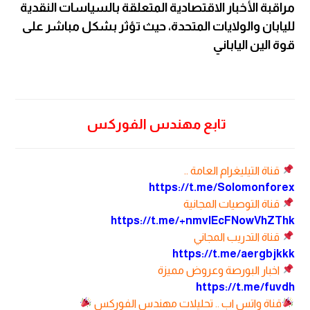
مراقبة الأخبار الاقتصادية المتعلقة بالسياسات النقدية
لليابان والولايات المتحدة، حيث تؤثر بشكل مباشر على
قوة الين الياباني
تابع مهندس الفوركس
قناة التيليغرام العامة ..
https://t.me/Solomonforex
قناة التوصيات المجانية
https://t.me/+nmvlEcFNowVhZThk
قناة التدريب المجاني
https://t.me/aergbjkkk
اخبار البورصة وعروض مميزة
https://t.me/fuvdh
قناة واتس اب .. تحليلات مهندس الفوركس