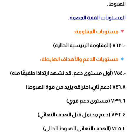
الهبوط.
المستويات الفنية المهمة:
مستويات المقاومة:
٧٦٣.٠ (المقاومة الرئيسية الحالية)
مستويات الدعم والأهداف الهابطة:
٧٥٤.٠ (أول مستوى دعم، قد نشهد ارتدادًا طفيفًا منه)
٧٤٦.٨ (دعم ثانٍ، اختراقه يزيد من قوة الهبوط)
٧٣٩.٦ (مستوى دعم قوي)
٧٣٢.٤ (دعم محتمل قبل الهدف النهائي)
٧٢٥.٢ (الهدف النهائي للهبوط الحالي)