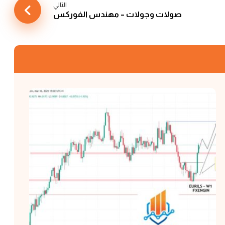
التالي
صولات وجولات – مهندس الفوركس