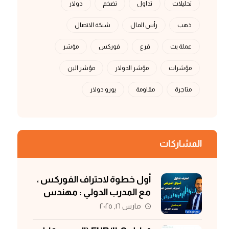
تحليلات
تداول
تضخم
دولار
ذهب
رأس المال
شبكة الاتصال
عملة بت
فرع
فوركس
مؤشر
مؤشرات
مؤشر الدولار
مؤشر الين
متاجرة
مقاومة
يورو دولار
المشاركات
أول خطوة لاحتراف الفوركس ،
مع المدرب الدولي : مهندس
الفوركس
مارس ١٦, ٢٠٢٥