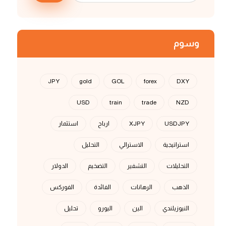
وسوم
JPY
gold
GOL
forex
DXY
USD
train
trade
NZD
USDJPY
XJPY
ارباح
استثمار
استراتيجية
الاسترالي
التحليل
التحليلات
التشفير
التضخيم
الدولار
الذهب
الرهانات
الفائدة
الفوركس
النيوزيلندي
الين
اليورو
تحليل