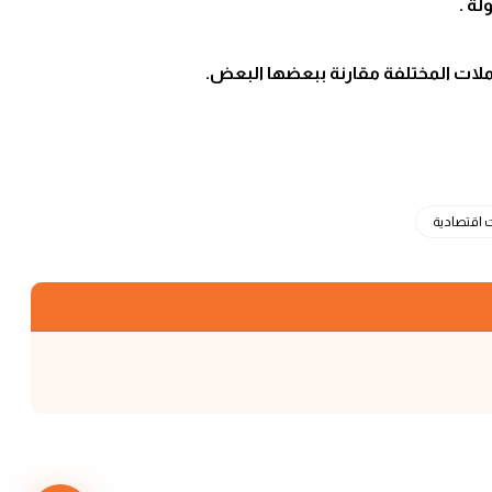
ة .
لات المختلفة مقارنة ببعضها البعض.
 اقتصادية