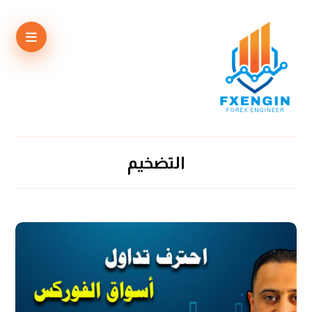
التضخيم