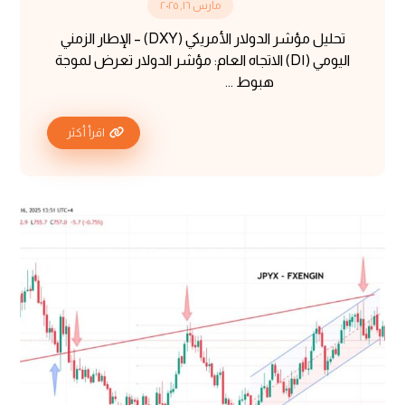
مارس ١٦, ٢٠٢٥
تحليل مؤشر الدولار الأمريكي (DXY) – الإطار الزمني
اليومي (D١) الاتجاه العام: مؤشر الدولار تعرض لموجة
هبوط ...
اقرأ أكثر