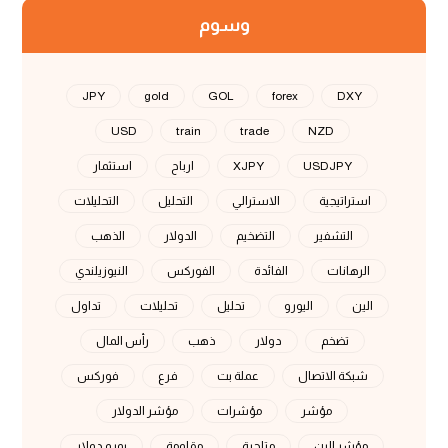
وسوم
JPY
gold
GOL
forex
DXY
USD
train
trade
NZD
USDJPY
XJPY
ارباح
استثمار
استراتيجية
الاسترالي
التحليل
التحليلات
التشفير
التضخيم
الدولار
الذهب
الرهانات
الفائدة
الفوركس
النيوزيلندي
الين
اليورو
تحليل
تحليلات
تداول
تضخم
دولار
ذهب
رأس المال
شبكة الاتصال
عملة بت
فرع
فوركس
مؤشر
مؤشرات
مؤشر الدولار
مؤشر الين
متاجرة
مقاومة
يورو دولار