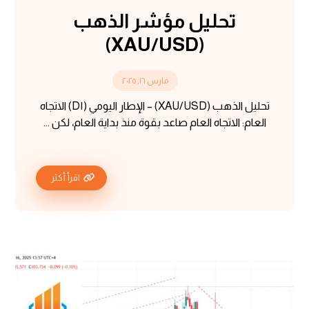
تحليل مؤشر الذهب
(XAU/USD)
مارس ١٦, ٢٠٢٥
تحليل الذهب (XAU/USD) – الإطار اليومي (D١) الاتجاه
العام: الاتجاه العام صاعد بقوة منذ بداية العام، لكن ...
اقرأ أكثر