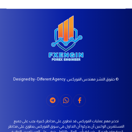
© حقوق النشر مهندس الفوركس. Designed by - Different Agency
تحذير مهم عمليات الفوركس قد تنطوي على مخاطر كبيرة: يجب على جميع
المستثمرين الواعين أن يدركوا أن التداول في سوق الفوركس ينطوي على مخاطر
كبيرة وقد يؤدي إلى خسارة رأس المال بالكامل. ينبغي على المستثمرين النظر في