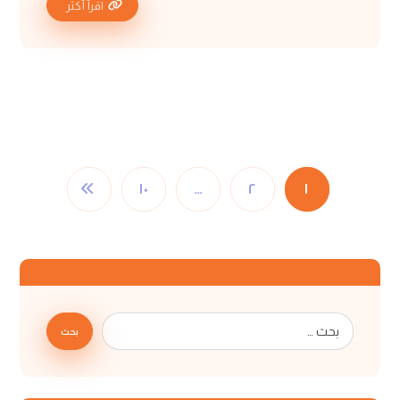
اقرأ أكثر
١٠
…
٢
١
بحث