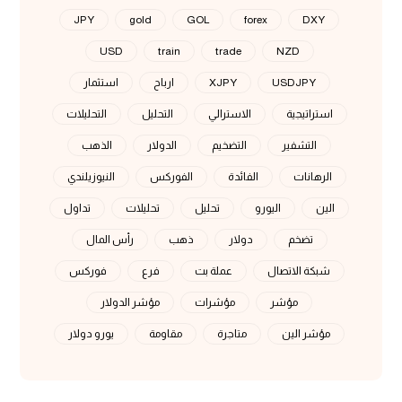
JPY
gold
GOL
forex
DXY
USD
train
trade
NZD
USDJPY
XJPY
ارباح
استثمار
استراتيجية
الاسترالي
التحليل
التحليلات
التشفير
التضخيم
الدولار
الذهب
الرهانات
الفائدة
الفوركس
النيوزيلندي
الين
اليورو
تحليل
تحليلات
تداول
تضخم
دولار
ذهب
رأس المال
شبكة الاتصال
عملة بت
فرع
فوركس
مؤشر
مؤشرات
مؤشر الدولار
مؤشر الين
متاجرة
مقاومة
يورو دولار